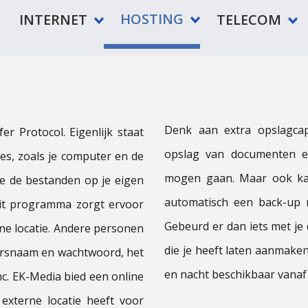
HOSTING
INTERNET
TELECOM
Denk aan extra opslagcapa
r Protocol. Eigenlijk staat
opslag van documenten en
es, zoals je computer en de
mogen gaan. Maar ook kan
e de bestanden op je eigen
automatisch een back-up 
it programma zorgt ervoor
Gebeurd er dan iets met je 
rne locatie. Andere personen
die je heeft laten aanmake
kersnaam en wachtwoord, het
en nacht beschikbaar vanaf 
nc. EK-Media bied een online
externe locatie heeft voor